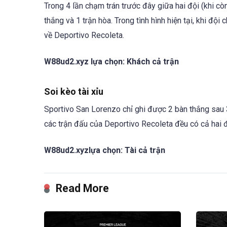
Trong 4 lần chạm trán trước đây giữa hai đội (khi cò
thắng và 1 trận hòa. Trong tình hình hiện tại, khi độ
về Deportivo Recoleta.
W88ud2.xyz lựa chọn: Khách cả trận
Soi kèo tài xỉu
Sportivo San Lorenzo chỉ ghi được 2 bàn thắng sau 3
các trận đấu của Deportivo Recoleta đều có cả hai độ
W88ud2.xyzlựa chọn: Tài cả trận
Read More