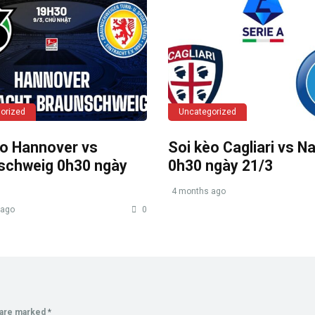
orized
Uncategorized
èo Hannover vs
Soi kèo Cagliari vs Na
schweig 0h30 ngày
0h30 ngày 21/3
4 months ago
 ago
0
s are marked
*