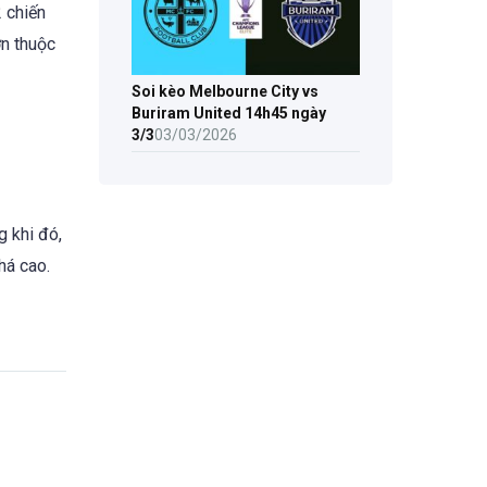
2 chiến
ơn thuộc
Soi kèo Melbourne City vs
Buriram United 14h45 ngày
3/3
03/03/2026
g khi đó,
há cao.