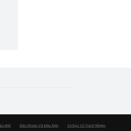
ảo Mật
Điều Khoản Và Điều Kiện
Cờ Bạc Có Trách Nhiệm