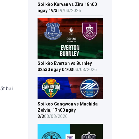
Soi kèo Karvan vs Zira 18h00
ngày 19/3
19/03/2026
Soi kèo Everton vs Burnley
02h30 ngày 04/03
03/03/2026
ất bại
Soi kèo Gangwon vs Machida
Zelvia, 17h00 ngày
3/3
03/03/2026