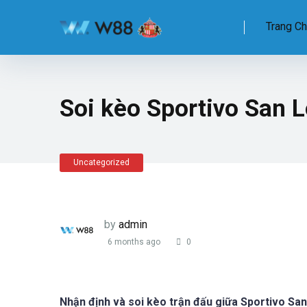
Trang C
Soi kèo Sportivo San 
Uncategorized
by
admin
6 months ago
0
Nhận định và soi kèo trận đấu giữa Sportivo San