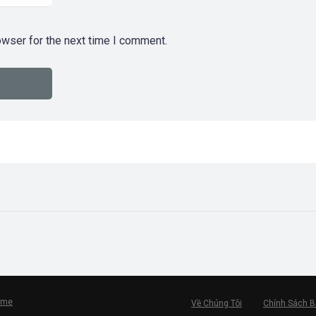
owser for the next time I comment.
eme
Về Chúng Tôi
Chính Sách B