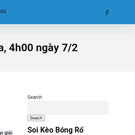
 Rổ
a, 4h00 ngày 7/2
Search
Search
Soi Kèo Bóng Rổ
i giải