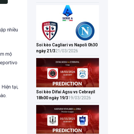
gặp nhiều
Soi kèo Cagliari vs Napoli 0h30
ngày 21/3
21/03/2026
hâm mộ
Deportivo
Hiện tại,
Soi kèo Difai Agsu vs Cebrayil
nào.
18h00 ngày 19/3
19/03/2026