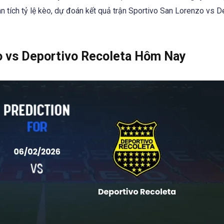
n tích tỷ lệ kèo, dự đoán kết quả trận Sportivo San Lorenzo vs D
o vs Deportivo Recoleta Hôm Nay