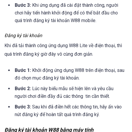
Bước 3:
Khi ứng dụng đã cài đặt thành công, người
chơi hãy tiến hành khởi động để có thể bắt đầu cho
quá trình đăng ký tài khoản W88 mobile.
Đăng ký tài khoản
Khi đã tải thành công ứng dụng W88 Lite về điện thoại, thì
quá trình đăng ký giờ đây vô cùng đơn giản.
Bước 1:
Khởi động ứng dụng W88 trên điện thoại, sau
đó chọn mục đăng ký tài khoản.
Bước 2:
Lúc này biểu mẫu sẽ hiện lên và yêu cầu
người chơi điền đầy đủ các thông tin cần thiết.
Bước 3:
Sau khi đã điền hết các thông tin, hãy ấn vào
nút đăng ký để hoàn tất quá trình đăng ký.
Đăng ký tài khoản W88 bằng máy tính