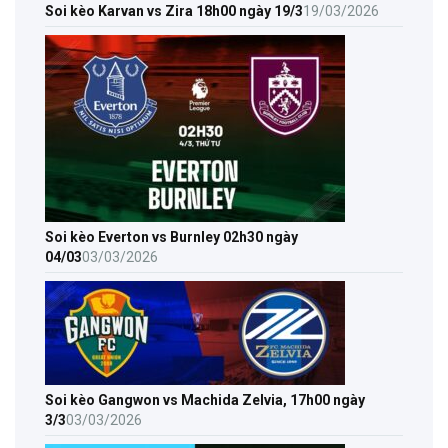
Soi kèo Karvan vs Zira 18h00 ngày 19/3
19/03/2026
Soi kèo Everton vs Burnley 02h30 ngày
04/03
03/03/2026
Soi kèo Gangwon vs Machida Zelvia, 17h00 ngày
3/3
03/03/2026