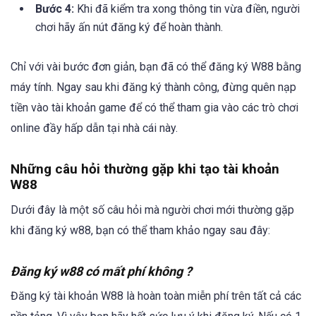
Bước 4:
Khi đã kiểm tra xong thông tin vừa điền, người
chơi hãy ấn nút đăng ký để hoàn thành.
Chỉ với vài bước đơn giản, bạn đã có thể đăng ký W88 bằng
máy tính. Ngay sau khi đăng ký thành công, đừng quên nạp
tiền vào tài khoản game để có thể tham gia vào các trò chơi
online đầy hấp dẫn tại nhà cái này.
Những câu hỏi thường gặp khi tạo tài khoản
W88
Dưới đây là một số câu hỏi mà người chơi mới thường gặp
khi đăng ký w88, bạn có thể tham khảo ngay sau đây:
Đăng ký w88 có mất phí không ?
Đăng ký tài khoản W88 là hoàn toàn miễn phí trên tất cả các