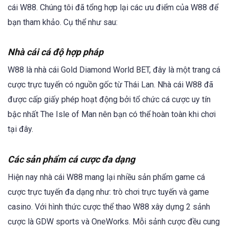
cái W88. Chúng tôi đã tổng hợp lại các ưu điểm của W88 để
bạn tham khảo. Cụ thể như sau:
Nhà cái cá độ hợp pháp
W88 là nhà cái Gold Diamond World BET, đây là một trang cá
cược trực tuyến có nguồn gốc từ Thái Lan. Nhà cái W88 đã
được cấp giấy phép hoạt động bởi tổ chức cá cược uy tín
bậc nhất The Isle of Man nên bạn có thể hoàn toàn khi chơi
tại đây.
Các sản phẩm cá cược đa dạng
Hiện nay nhà cái W88 mang lại nhiều sản phẩm game cá
cược trực tuyến đa dạng như: trò chơi trực tuyến và game
casino. Với hình thức cược thể thao W88 xây dựng 2 sảnh
cược là GDW sports và OneWorks. Mỗi sảnh cược đều cung