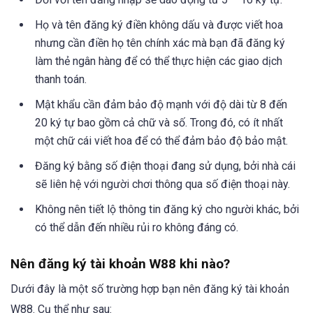
Họ và tên đăng ký điền không dấu và được viết hoa
nhưng cần điền họ tên chính xác mà bạn đã đăng ký
làm thẻ ngân hàng để có thể thực hiện các giao dịch
thanh toán.
Mật khẩu cần đảm bảo độ mạnh với độ dài từ 8 đến
20 ký tự bao gồm cả chữ và số. Trong đó, có ít nhất
một chữ cái viết hoa để có thể đảm bảo độ bảo mật.
Đăng ký bằng số điện thoại đang sử dụng, bởi nhà cái
sẽ liên hệ với người chơi thông qua số điện thoại này.
Không nên tiết lộ thông tin đăng ký cho người khác, bởi
có thể dẫn đến nhiều rủi ro không đáng có.
Nên đăng ký tài khoản W88 khi nào?
Dưới đây là một số trường hợp bạn nên đăng ký tài khoản
W88. Cụ thể như sau: