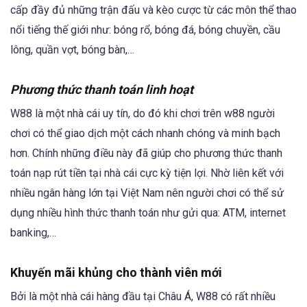
cấp đầy đủ những trận đấu và kèo cược từ các môn thể thao
nổi tiếng thế giới như: bóng rổ, bóng đá, bóng chuyền, cầu
lông, quần vợt, bóng bàn,…
Phương thức thanh toán linh hoạt
W88 là một nhà cái uy tín, do đó khi chơi trên w88 người
chơi có thể giao dịch một cách nhanh chóng và minh bạch
hơn. Chính những điều này đã giúp cho phương thức thanh
toán nạp rút tiền tại nhà cái cực kỳ tiện lợi. Nhờ liên kết với
nhiều ngân hàng lớn tại Việt Nam nên người chơi có thể sử
dụng nhiều hình thức thanh toán như gửi qua: ATM, internet
banking,…
Khuyến mãi khủng cho thành viên mới
Bởi là một nhà cái hàng đầu tại Châu Á, W88 có rất nhiều