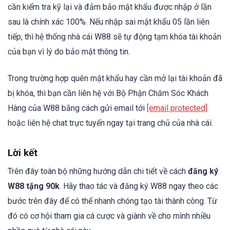
cần kiểm tra kỹ lại và đảm bảo mật khẩu được nhập ở lần
sau là chính xác 100%. Nếu nhập sai mật khẩu 05 lần liên
tiếp, thì hệ thống nhà cái W88 sẽ tự động tạm khóa tài khoản
của bạn vì lý do bảo mật thông tin.
Trong trường hợp quên mật khẩu hay cần mở lại tài khoản đã
bị khóa, thì bạn cần liên hệ với Bộ Phận Chăm Sóc Khách
Hàng của W88 bằng cách gửi email tới
[email protected]
hoặc liên hệ chat trực tuyến ngay tại trang chủ của nhà cái.
Lời kết
Trên đây toàn bộ những hướng dẫn chi tiết về cách
đăng ký
W88 tặng 90k
. Hãy thao tác và đăng ký W88 ngay theo các
bước trên đây để có thể nhanh chóng tạo tài thành công. Từ
đó có cơ hội tham gia cá cược và giành về cho mình nhiều