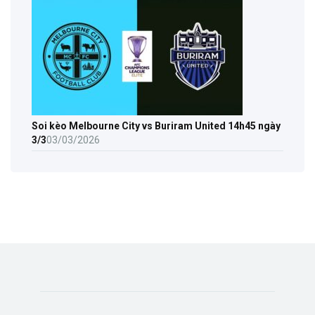
Soi kèo Melbourne City vs Buriram United 14h45 ngày
3/3
03/03/2026