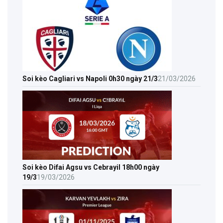
Soi kèo Cagliari vs Napoli 0h30 ngày 21/3
21/03/2026
Soi kèo Difai Agsu vs Cebrayil 18h00 ngày
19/3
19/03/2026