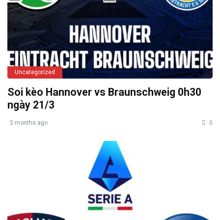
Uncategorized
Soi kèo Hannover vs Braunschweig 0h30
ngày 21/3
5 months ago
0