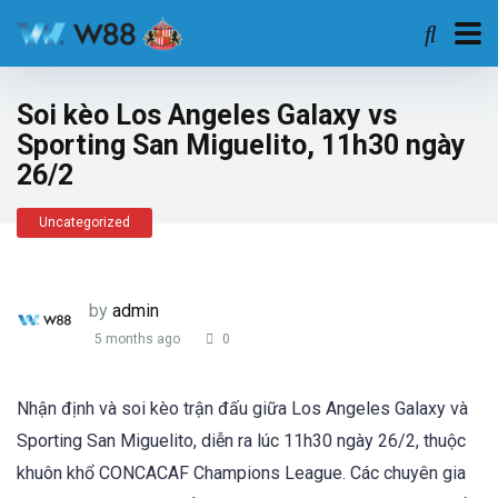
Soi kèo Los Angeles Galaxy vs
Sporting San Miguelito, 11h30 ngày
26/2
Uncategorized
by
admin
5 months ago
0
Nhận định và soi kèo trận đấu giữa Los Angeles Galaxy và
Sporting San Miguelito, diễn ra lúc 11h30 ngày 26/2, thuộc
khuôn khổ CONCACAF Champions League. Các chuyên gia