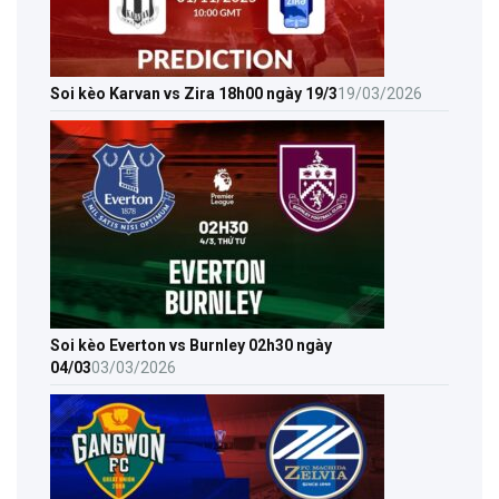
Soi kèo Karvan vs Zira 18h00 ngày 19/3
19/03/2026
Soi kèo Everton vs Burnley 02h30 ngày
04/03
03/03/2026