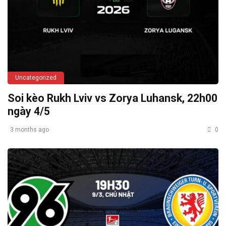
Uncategorized
Soi kèo Rukh Lviv vs Zorya Luhansk, 22h00
ngày 4/5
3 months ago
0