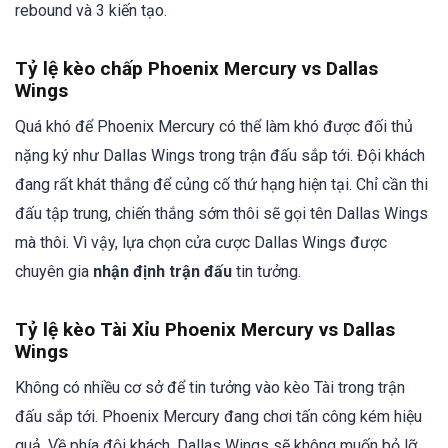
rebound và 3 kiến tạo.
Tỷ lệ kèo chấp Phoenix Mercury vs Dallas
Wings
Quá khó để Phoenix Mercury có thể làm khó được đối thủ
nặng ký như Dallas Wings trong trận đấu sắp tới. Đội khách
đang rất khát thắng để củng cố thứ hạng hiện tại. Chỉ cần thi
đấu tập trung, chiến thắng sớm thôi sẽ gọi tên Dallas Wings
mà thôi. Vì vậy, lựa chọn cửa cược Dallas Wings được
chuyên gia
nhận định trận đấu
tin tưởng.
Tỷ lệ kèo Tài Xỉu Phoenix Mercury vs Dallas
Wings
Không có nhiều cơ sở để tin tưởng vào kèo Tài trong trận
đấu sắp tới. Phoenix Mercury đang chơi tấn công kém hiệu
quả. Về phía đội khách, Dallas Wings sẽ không muốn bỏ lỡ