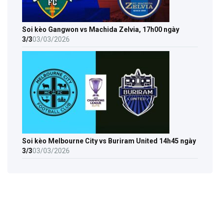
Soi kèo Gangwon vs Machida Zelvia, 17h00 ngày
3/3
03/03/2026
Soi kèo Melbourne City vs Buriram United 14h45 ngày
3/3
03/03/2026