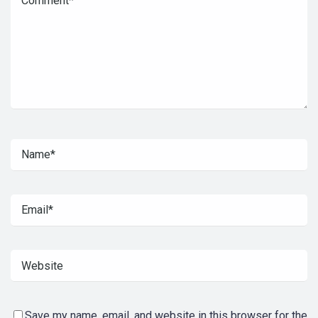
Save my name, email, and website in this browser for the