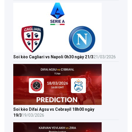
Soi kèo Cagliari vs Napoli 0h30 ngày 21/3
21/03/2026
Soi kèo Difai Agsu vs Cebrayil 18h00 ngày
19/3
19/03/2026