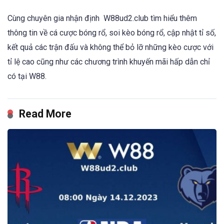
Cùng chuyên gia nhận định W88ud2.club tìm hiểu thêm
thông tin về cá cược bóng rổ, soi kèo bóng rổ, cập nhật tỉ số,
kết quả các trận đấu và không thể bỏ lỡ những kèo cược với
tỉ lệ cao cũng như các chương trình khuyến mãi hấp dẫn chỉ
có tại W88.
Read More