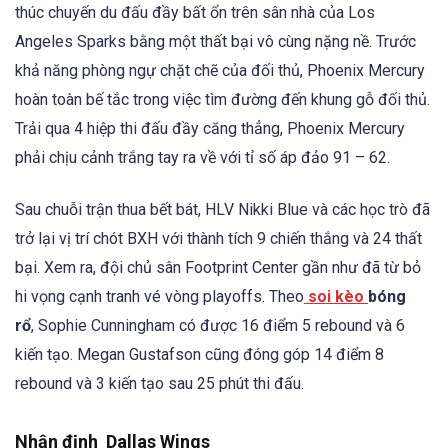
thúc chuyến du đấu đầy bất ổn trên sân nhà của Los
Angeles Sparks bằng một thất bại vô cùng nặng nề. Trước
khả năng phòng ngự chặt chẽ của đối thủ, Phoenix Mercury
hoàn toàn bế tắc trong việc tìm đường đến khung gỗ đối thủ.
Trải qua 4 hiệp thi đấu đầy căng thẳng, Phoenix Mercury
phải chịu cảnh trắng tay ra về với tỉ số áp đảo 91 – 62.
Sau chuỗi trận thua bết bát, HLV Nikki Blue và các học trò đã
trở lại vị trí chót BXH với thành tích 9 chiến thắng và 24 thất
bại. Xem ra, đội chủ sân Footprint Center gần như đã từ bỏ
hi vọng cạnh tranh vé vòng playoffs. Theo
soi kèo
bóng
rổ
,
Sophie Cunningham có được 16 điểm 5 rebound và 6
kiến tạo. Megan Gustafson cũng đóng góp 14 điểm 8
rebound và 3 kiến tạo sau 25 phút thi đấu.
Nhận định Dallas Wings