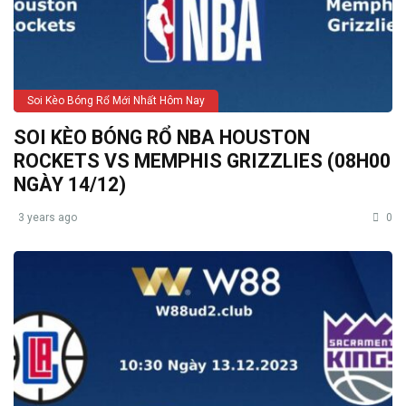
Soi Kèo Bóng Rổ Mới Nhất Hôm Nay
SOI KÈO BÓNG RỔ NBA HOUSTON
ROCKETS VS MEMPHIS GRIZZLIES (08H00
NGÀY 14/12)
3 years ago
0