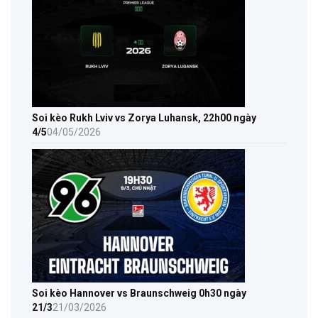
Soi kèo Rukh Lviv vs Zorya Luhansk, 22h00 ngày
4/5
04/05/2026
Soi kèo Hannover vs Braunschweig 0h30 ngày
21/3
21/03/2026