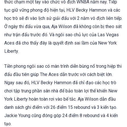
thức chạm một tay vào chức vô địch WNBA năm nay. Tiếp
tục giữ vững phong độ hiện tại, HLV Becky Hammon và các
học trò sẽ đi vào lịch sử giải đấu với 2 năm vô địch liên tiếp.
Ở ngày thi đấu vừa qua, Aja Wilson đã không còn bị theo sát
như trận đấu trước đó. Và ngôi sao chủ lực của Las Vegas
Aces đã cho thấy đây là quyết định sai lầm của New York
Liberty.
Tiền phong ngôi sao có màn trình diễn bùng nổ trong hiệp thi
đấu đầu tiên giúp The Aces dẫn trước với cách biệt lớn.
Ngay sau đó, HLV Becky Hammon đã chỉ đạo các học trò
chơi tập trung phần sân nhà để bảo toàn lợi thế khiến New
York Liberty hoàn toàn rơi vào bế tắc. Aja Wilson dẫn đầu
danh sách ghi điểm với 26 điểm 15 rebound và 3 kiến tạo.
Jackie Young cũng đóng góp 24 điểm 8 rebound và 4 kiến
tạo.