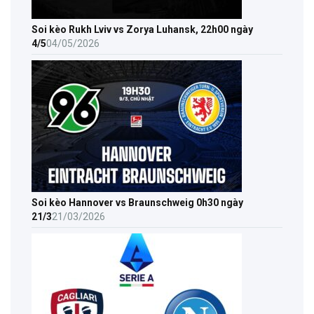
Soi kèo Rukh Lviv vs Zorya Luhansk, 22h00 ngày
4/5
04/05/2026
Soi kèo Hannover vs Braunschweig 0h30 ngày
21/3
21/03/2026