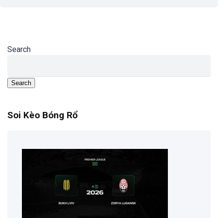
Search
Search
Soi Kèo Bóng Rổ