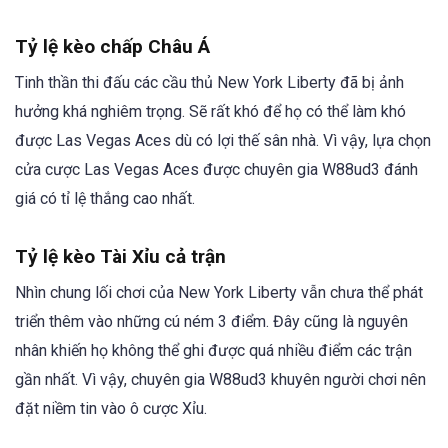
Tỷ lệ kèo chấp Châu Á
Tinh thần thi đấu các cầu thủ New York Liberty đã bị ảnh
hưởng khá nghiêm trọng. Sẽ rất khó để họ có thể làm khó
được Las Vegas Aces dù có lợi thế sân nhà. Vì vậy, lựa chọn
cửa cược Las Vegas Aces được chuyên gia W88ud3 đánh
giá có tỉ lệ thắng cao nhất.
Tỷ lệ kèo Tài Xỉu cả trận
Nhìn chung lối chơi của New York Liberty vẫn chưa thể phát
triển thêm vào những cú ném 3 điểm. Đây cũng là nguyên
nhân khiến họ không thể ghi được quá nhiều điểm các trận
gần nhất. Vì vậy, chuyên gia W88ud3 khuyên người chơi nên
đặt niềm tin vào ô cược Xỉu.