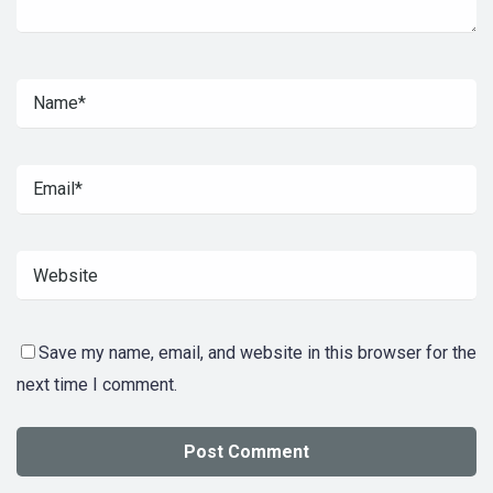
Save my name, email, and website in this browser for the
next time I comment.