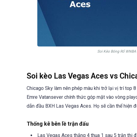
Soi Kèo Bóng Rổ WNBA 
Soi kèo Las Vegas Aces vs Chic
Chicago Sky làm nên phép màu khi trở lại vị trí top
Emre Vatansever chính thức góp mặt vào vòng playo
dẫn đầu BXH Las Vegas Aces. Họ sẽ cần thể hiện đ
Thống kê bên lề trận đấu
Las Vegas Aces thắng 4 thua 1 sau 5 trận thi 