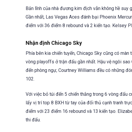
Bản lĩnh của nhà đương kim địch vẫn không hề suy gi
Gần nhất, Las Vegas Aces đánh bại Phoenix Mercury
điểm với 36 điểm 8 rebound và 2 kiến tạo. Kelsey P
Nhận định Chicago Sky
Phía bên kia chiến tuyến, Chicago Sky cũng có màn 
vòng playoffs ở trận đấu gần nhất. Hậu vệ ngôi sao
đến phòng ngự, Courtney Williams đều có những đóng
102.
Với việc bỏ túi đến 5 chiến thắng trong 6 vòng đấu
lấy vị trí top 8 BXH từ tay của đối thủ cạnh tranh t
điểm với 23 điểm 16 rebound và 13 kiến tạo. Elizab
thi đấu.