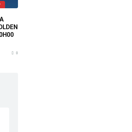
y
BA
OLDEN
0H00
0