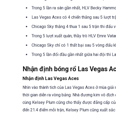
Trong 5 lần ra sân gần nhất, HLV Becky Hammon
Las Vegas Aces có 4 chiến thắng sau 5 lượt trậ
Chicago Sky thắng 4 thua 1 sau 5 trận thi đấu 
Trong 5 lượt xuất quân, thầy trò HLV Emre Vata
Chicago Sky chỉ có 1 thất bại sau 5 vòng đấu kh
Trong 5 lần đối đầu gần nhất giữa hai đội thì 
Nhận định bóng rổ Las Vegas A
Nhận định Las Vegas Aces
Nhìn vào thành tich của Las Vegas Aces ở mùa giải 
thời gian diễn ra vòng bảng. Nhà đương kim vô địch
cùng Kelsey Plum cũng cho thấy được đẳng cấp của 
đến 21.4 điểm mỗi trận, Kelsey Plum cũng xuất sắc 