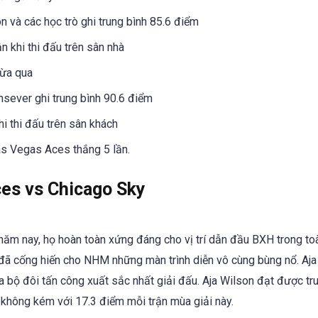
 và các học trò ghi trung bình 85.6 điểm
n khi thi đấu trên sân nhà
vừa qua
nsever ghi trung bình 90.6 điểm
i thi đấu trên sân khách
Las Vegas Aces thắng 5 lần.
ces vs Chicago Sky
năm nay, họ hoàn toàn xứng đáng cho vị trí dẫn đầu BXH trong to
 đã cống hiến cho NHM những màn trình diễn vô cùng bùng nổ. Aja
bộ đôi tấn công xuất sắc nhất giải đấu. Aja Wilson đạt được tr
không kém với 17.3 điểm mỗi trận mùa giải này.