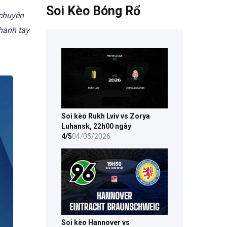
Soi Kèo Bóng Rổ
 chuyên
Nhanh tay
Soi kèo Rukh Lviv vs Zorya
Luhansk, 22h00 ngày
4/5
04/05/2026
Soi kèo Hannover vs