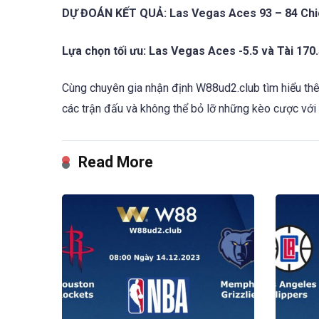
DỰ ĐOÁN KẾT QUẢ:
Las Vegas Aces 93 – 84 Ch
Lựa chọn tối ưu: Las Vegas Aces -5.5 và Tài 170
Cùng chuyên gia nhận định W88ud2.club tìm hiểu thêm
các trận đấu và không thể bỏ lỡ những kèo cược với 
Read More