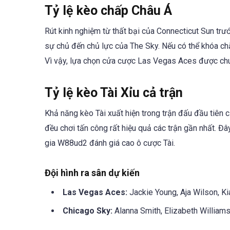
Tỷ lệ kèo chấp Châu Á
Rút kinh nghiệm từ thất bại của Connecticut Sun trư
sự chủ đến chủ lực của The Sky. Nếu có thể khóa chặ
Vì vậy, lựa chọn cửa cược Las Vegas Aces được ch
Tỷ lệ kèo Tài Xỉu cả trận
Khả năng kèo Tài xuất hiện trong trận đấu đầu tiên 
đều chơi tấn công rất hiệu quả các trận gần nhất. Đây
gia W88ud2 đánh giá cao ô cược Tài.
Đội hình ra sân dự kiến
Las Vegas Aces:
Jackie Young, Aja Wilson, K
Chicago Sky:
Alanna Smith, Elizabeth William