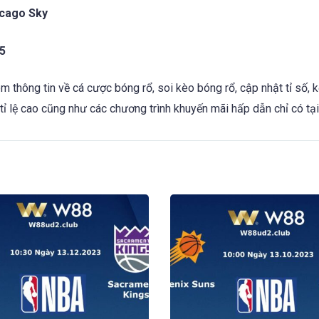
icago Sky
.5
 thông tin về cá cược bóng rổ, soi kèo bóng rổ, cập nhật tỉ số, 
tỉ lệ cao cũng như các chương trình khuyến mãi hấp dẫn chỉ có tạ