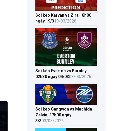
Soi kèo Karvan vs Zira 18h00
ngày 19/3
19/03/2026
Soi kèo Everton vs Burnley
02h30 ngày 04/03
03/03/2026
Soi kèo Gangwon vs Machida
Zelvia, 17h00 ngày
3/3
03/03/2026