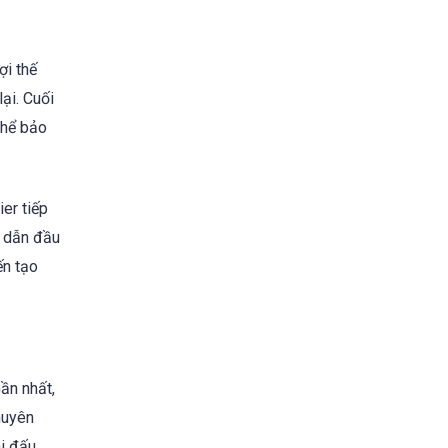
ợi thế
ại. Cuối
thể bảo
er tiếp
à dẫn đầu
ến tạo
ần nhất,
huyên
hi đấu