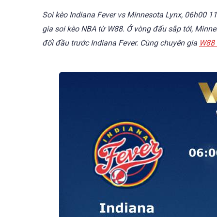
Soi kèo Indiana Fever vs Minnesota Lynx, 06h00 11
gia soi kèo NBA từ W88. Ở vòng đấu sắp tới, Minn
đối đầu trước Indiana Fever. Cùng chuyên gia
W88 