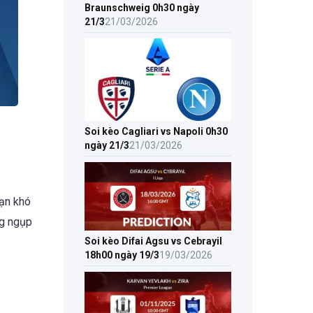
Braunschweig 0h30 ngày
21/3
21/03/2026
Soi kèo Cagliari vs Napoli 0h30
ngày 21/3
21/03/2026
oạn khó
ng ngụp
Soi kèo Difai Agsu vs Cebrayil
18h00 ngày 19/3
19/03/2026