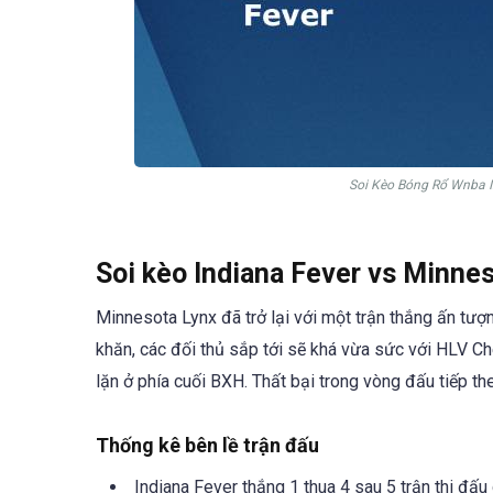
Soi Kèo Bóng Rổ Wnba I
Soi kèo Indiana Fever vs Minne
Minnesota Lynx đã trở lại với một trận thắng ấn tượn
khăn, các đối thủ sắp tới sẽ khá vừa sức với HLV Ch
lặn ở phía cuối BXH. Thất bại trong vòng đấu tiếp the
Thống kê bên lề trận đấu
Indiana Fever thắng 1 thua 4 sau 5 trận thi đấu