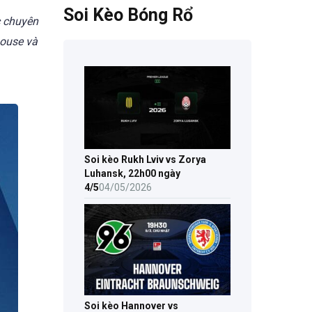
Soi Kèo Bóng Rổ
c chuyên
house và
Soi kèo Rukh Lviv vs Zorya
Luhansk, 22h00 ngày
4/5
04/05/2026
Soi kèo Hannover vs