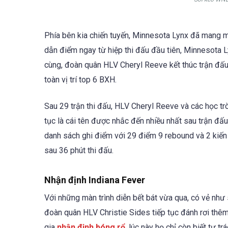
Phía bên kia chiến tuyến, Minnesota Lynx đã mang mộ
dẫn điểm ngay từ hiệp thi đấu đầu tiên, Minnesota L
cùng, đoàn quân HLV Cheryl Reeve kết thúc trận đấu 
toàn vị trí top 6 BXH.
Sau 29 trận thi đấu, HLV Cheryl Reeve và các học trò
tục là cái tên được nhắc đến nhiều nhất sau trận đấu
danh sách ghi điểm với 29 điểm 9 rebound và 2 kiế
sau 36 phút thi đấu.
Nhận định Indiana Fever
Với những màn trình diễn bết bát vừa qua, có vẻ như
đoàn quân HLV Christie Sides tiếp tục đánh rơi thê
gia
nhận định bóng rổ
,
lúc này họ chỉ còn biết tự trá