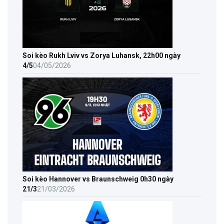
Soi kèo Rukh Lviv vs Zorya Luhansk, 22h00 ngày
4/5
04/05/2026
Soi kèo Hannover vs Braunschweig 0h30 ngày
21/3
21/03/2026