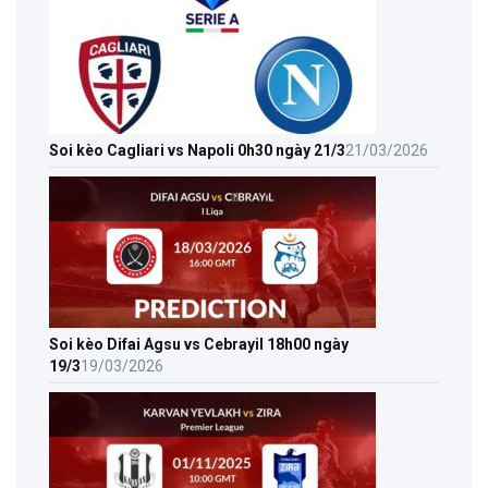
Soi kèo Cagliari vs Napoli 0h30 ngày 21/3
21/03/2026
Soi kèo Difai Agsu vs Cebrayil 18h00 ngày
19/3
19/03/2026