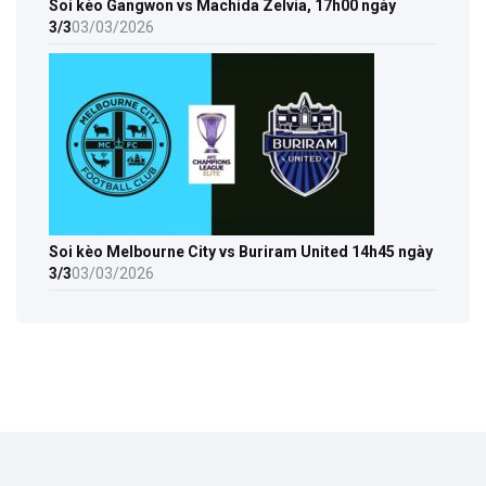
Soi kèo Gangwon vs Machida Zelvia, 17h00 ngày
3/3
03/03/2026
Soi kèo Melbourne City vs Buriram United 14h45 ngày
3/3
03/03/2026