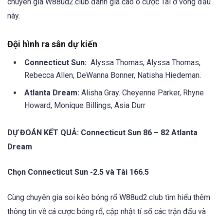
chuyên gia W88ud2.club đánh giá cao ô cược Tài ở vòng đấu
này.
Đội hình ra sân dự kiến
Connecticut Sun:
Alyssa Thomas, Alyssa Thomas,
Rebecca Allen, DeWanna Bonner, Natisha Hiedeman.
Atlanta Dream:
Alisha Gray. Cheyenne Parker, Rhyne
Howard, Monique Billings, Asia Durr
DỰ ĐOÁN KẾT QUẢ:
Connecticut Sun 86 – 82 Atlanta
Dream
Chọn Connecticut Sun -2.5 và Tài 166.5
Cùng chuyên gia soi kèo bóng rổ W88ud2.club tìm hiểu thêm
thông tin về cá cược bóng rổ, cập nhật tỉ số các trận đấu và