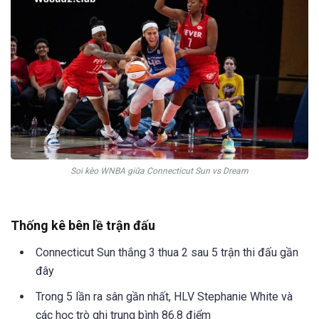
Soi kèo WNBA giữa Connecticut Sun vs Dream
Thống kê bên lề trận đấu
Connecticut Sun thắng 3 thua 2 sau 5 trận thi đấu gần
đây
Trong 5 lần ra sân gần nhất, HLV Stephanie White và
các học trò ghi trung bình 86.8 điểm