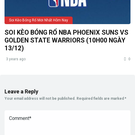
Soi Kèo Bóng Rổ Mới Nhất Hôm Nay
SOI KÈO BÓNG RỔ NBA PHOENIX SUNS VS
GOLDEN STATE WARRIORS (10H00 NGÀY
13/12)
3 years ago
0
Leave a Reply
Your email address will not be published.
Required fields are marked
*