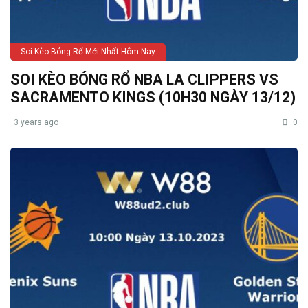
Soi Kèo Bóng Rổ Mới Nhất Hôm Nay
SOI KÈO BÓNG RỔ NBA LA CLIPPERS VS
SACRAMENTO KINGS (10H30 NGÀY 13/12)
3 years ago
0