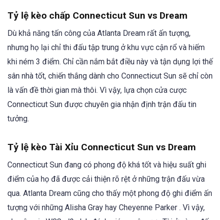
Tỷ lệ kèo chấp Connecticut Sun vs Dream
Dù khả năng tấn công của Atlanta Dream rất ấn tượng,
nhưng họ lại chỉ thi đấu tập trung ở khu vực cận rổ và hiếm
khi ném 3 điểm. Chỉ cần nắm bắt điều này và tận dụng lợi thế
sân nhà tốt, chiến thắng dành cho Connecticut Sun sẽ chỉ còn
là vấn đề thời gian mà thôi. Vì vậy, lựa chọn cửa cược
Connecticut Sun được chuyên gia nhận định trận đấu tin
tưởng.
Tỷ lệ kèo Tài Xỉu Connecticut Sun vs Dream
Connecticut Sun đang có phong độ khá tốt và hiệu suất ghi
điểm của họ đã được cải thiện rõ rệt ở những trận đấu vừa
qua. Atlanta Dream cũng cho thấy một phong độ ghi điểm ấn
tượng với những Alisha Gray hay Cheyenne Parker . Vì vậy,