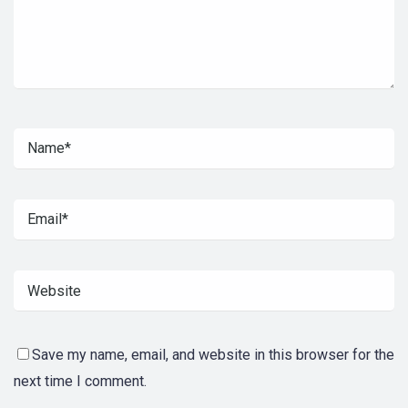
Save my name, email, and website in this browser for the
next time I comment.