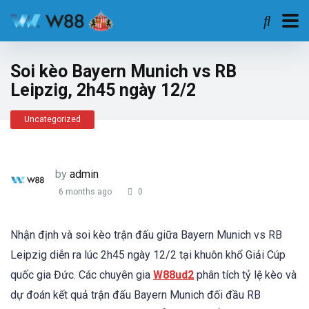
Soi kèo Bayern Munich vs RB
Leipzig, 2h45 ngày 12/2
Uncategorized
by
admin
6 months ago
0
Nhận định và soi kèo trận đấu giữa Bayern Munich vs RB
Leipzig diễn ra lúc 2h45 ngày 12/2 tại khuôn khổ Giải Cúp
quốc gia Đức. Các chuyên gia
W88ud2
phân tích tỷ lệ kèo và
dự đoán kết quả trận đấu Bayern Munich đối đầu RB