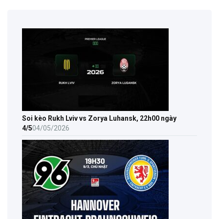
Soi kèo Rukh Lviv vs Zorya Luhansk, 22h00 ngày
4/5
04/05/2026