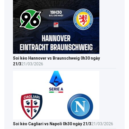
Soi kèo Hannover vs Braunschweig 0h30 ngày
21/3
21/03/2026
Soi kèo Cagliari vs Napoli 0h30 ngày 21/3
21/03/2026