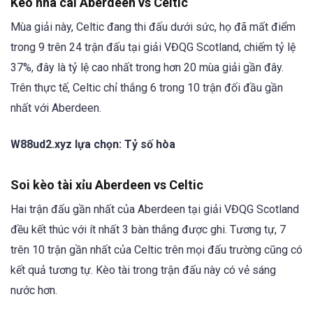
Kèo nhà cái Aberdeen vs Celtic
Mùa giải này, Celtic đang thi đấu dưới sức, họ đã mất điểm
trong 9 trên 24 trận đấu tại giải VĐQG Scotland, chiếm tỷ lệ
37%, đây là tỷ lệ cao nhất trong hơn 20 mùa giải gần đây.
Trên thực tế, Celtic chỉ thắng 6 trong 10 trận đối đầu gần
nhất với Aberdeen.
W88ud2.xyz lựa chọn: Tỷ số hòa
Soi kèo tài xỉu Aberdeen vs Celtic
Hai trận đấu gần nhất của Aberdeen tại giải VĐQG Scotland
đều kết thúc với ít nhất 3 bàn thắng được ghi. Tương tự, 7
trên 10 trận gần nhất của Celtic trên mọi đấu trường cũng có
kết quả tương tự. Kèo tài trong trận đấu này có vẻ sáng
nước hơn.