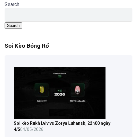
Search
Search
Soi Kèo Bóng Rổ
Soi kèo Rukh Lviv vs Zorya Luhansk, 22h00 ngày
4/5
04/05/2026