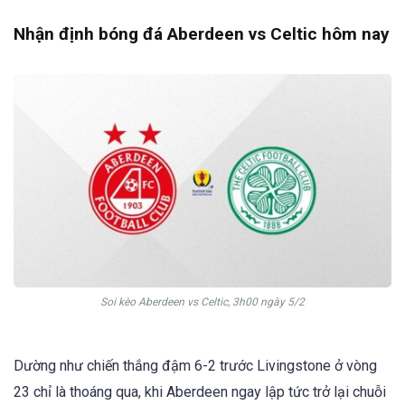
Nhận định bóng đá Aberdeen vs Celtic hôm nay
Soi kèo Aberdeen vs Celtic, 3h00 ngày 5/2
Dường như chiến thắng đậm 6-2 trước Livingstone ở vòng
23 chỉ là thoáng qua, khi Aberdeen ngay lập tức trở lại chuỗi