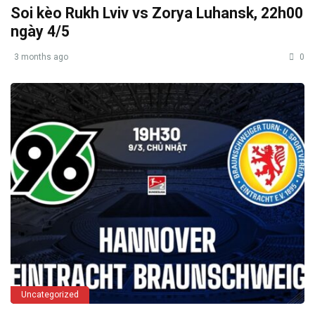
Soi kèo Rukh Lviv vs Zorya Luhansk, 22h00
ngày 4/5
3 months ago
0
Uncategorized