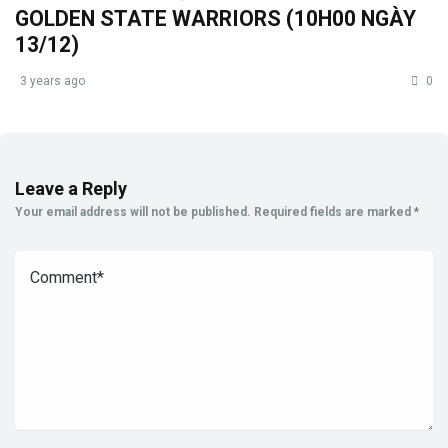
GOLDEN STATE WARRIORS (10H00 NGÀY
13/12)
3 years ago
0
Leave a Reply
Your email address will not be published.
Required fields are marked
*