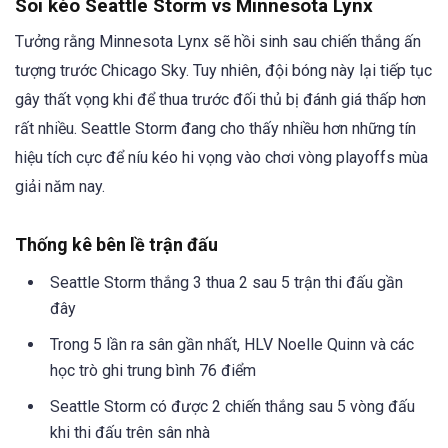
Soi kèo Seattle Storm vs Minnesota Lynx
Tưởng rằng Minnesota Lynx sẽ hồi sinh sau chiến thắng ấn
tượng trước Chicago Sky. Tuy nhiên, đội bóng này lại tiếp tục
gây thất vọng khi để thua trước đối thủ bị đánh giá thấp hơn
rất nhiều. Seattle Storm đang cho thấy nhiều hơn những tín
hiệu tích cực để níu kéo hi vọng vào chơi vòng playoffs mùa
giải năm nay.
Thống kê bên lề trận đấu
Seattle Storm thắng 3 thua 2 sau 5 trận thi đấu gần
đây
Trong 5 lần ra sân gần nhất, HLV Noelle Quinn và các
học trò ghi trung bình 76 điểm
Seattle Storm có được 2 chiến thắng sau 5 vòng đấu
khi thi đấu trên sân nhà