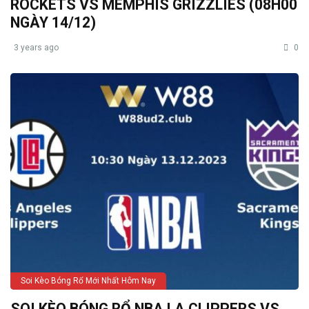
ROCKETS VS MEMPHIS GRIZZLIES (08H00
NGÀY 14/12)
3 years ago
0
Soi Kèo Bóng Rổ Mới Nhất Hôm Nay
SOI KÈO BÓNG RỔ NBA LA CLIPPERS VS