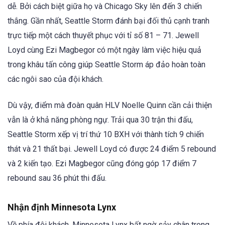
dễ. Bởi cách biệt giữa họ và Chicago Sky lên đến 3 chiến
thắng. Gần nhất, Seattle Storm đánh bại đối thủ cạnh tranh
trực tiếp một cách thuyết phục với tỉ số 81 – 71. Jewell
Loyd cùng Ezi Magbegor có một ngày làm việc hiệu quả
trong khâu tấn công giúp Seattle Storm áp đảo hoàn toàn
các ngôi sao của đội khách.
Dù vậy, điểm mà đoàn quân HLV Noelle Quinn cần cải thiện
vẫn là ở khả năng phòng ngự. Trải qua 30 trận thi đấu,
Seattle Storm xếp vị trí thứ 10 BXH với thành tích 9 chiến
thát và 21 thất bại. Jewell Loyd có được 24 điểm 5 rebound
và 2 kiến tạo. Ezi Magbegor cũng đóng góp 17 điểm 7
rebound sau 36 phút thi đấu.
Nhận định Minnesota Lynx
Về phía đội khách, Minnesota Lynx bất ngờ sảy chân trong