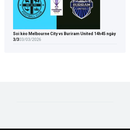
Soi kèo Melbourne City vs Buriram United 14h45 ngày
3/3
03/03/2026